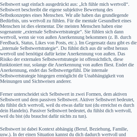
Selbstwert sagt einfach ausgedrückt aus: „Ich fühle mich wertvoll“.
Selbstwert beschreibt die eigene subjektive Bewertung des
Selbstkonzeptes eines Menschen. Wir alle haben das grundlegende
Bedürfnis, uns wertvoll zu fühlen. Für die mentale Gesundheit eines
Menschen ist dies elementar. Die meisten Menschen haben eine
sogenannte „externale Selbstwertstrategie“. Sie fühlen sich dann
wertvoll, wenn sie von außen Anerkennung bekommen (z. B. durch
Feedback, Status, Likes von Posts, etc.). Im Gegensatz dazu gibt es die
„internale Selbstwertstrategie“. Du fühlst dich aus dir selbst heraus
wertvoll und benötigst dafür keine Anerkennung von außen. Das
Risiko der externalen Selbstwertstrategie ist offensichtlich, diese
funktioniert nur, solange die Anerkennung von außen fliest. Endet die
Anerkennung, endet das Selbstwertgefühl. Die internale
Selbstwertstrategie hingegen ermöglicht dir Unabhängigkeit von
Meinungen und Sichtweisen anderer.
Ferner unterscheidet sich Selbstwert in zwei Formen, dem aktiven
Selbstwert und dem passiven Selbstwert. Aktiver Selbstwert bedeutet,
du fühlst dich wertvoll, weil du etwas dafür tust (du erreichst es durch
dein Handeln). Passiver Selbstwert bedeutet, du fühlst dich wertvoll,
weil du bist (du brauchst dafür nichts zu tun).
Selbstwert ist dabei Kontext abhängig (Beruf, Beziehung, Familie,
usw.). In der einen Situation kannst du dich dadurch wertvoll und