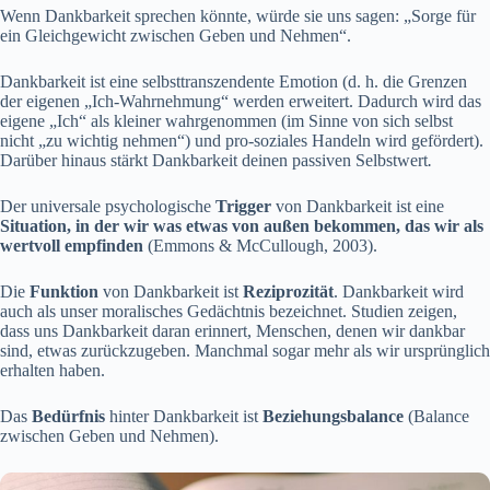
Wenn Dankbarkeit sprechen könnte, würde sie uns sagen: „Sorge für
ein Gleichgewicht zwischen Geben und Nehmen“.
Dankbarkeit ist eine selbsttranszendente Emotion (d. h. die Grenzen
der eigenen „Ich-Wahrnehmung“ werden erweitert. Dadurch wird das
eigene „Ich“ als kleiner wahrgenommen (im Sinne von sich selbst
nicht „zu wichtig nehmen“) und pro-soziales Handeln wird gefördert).
Darüber hinaus stärkt Dankbarkeit deinen passiven Selbstwert
.
Der universale psychologische
Trigger
von Dankbarkeit ist eine
Situation, in der wir was etwas von außen bekommen, das wir als
wertvoll empfinden
(Emmons & McCullough, 2003).
Die
Funktion
von Dankbarkeit ist
Reziprozität
. Dankbarkeit wird
auch als unser moralisches Gedächtnis bezeichnet. Studien zeigen,
dass uns Dankbarkeit daran erinnert, Menschen, denen wir dankbar
sind, etwas zurückzugeben. Manchmal sogar mehr als wir ursprünglich
erhalten haben.
Das
Bedürfnis
hinter Dankbarkeit ist
Beziehungsbalance
(Balance
zwischen Geben und Nehmen).