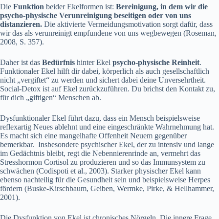
Die
Funktion
beider Ekelformen ist:
Bereinigung, in dem wir die
psycho-physische Verunreinigung beseitigen oder von uns
distanzieren.
Die aktivierte Vermeidungsmotivation sorgt dafür, dass
wir das als verunreinigt empfundene von uns wegbewegen (Roseman,
2008, S. 357).
Daher ist das
Bedürfnis
hinter Ekel
psycho-physische Reinheit
.
Funktionaler Ekel hilft dir dabei, körperlich als auch gesellschaftlich
nicht „vergiftet“ zu werden und sichert dabei deine Unversehrtheit.
Social-Detox ist auf Ekel zurückzuführen. Du brichst den Kontakt zu,
für dich „giftigen“ Menschen ab.
Dysfunktionaler Ekel führt dazu, dass ein Mensch beispielsweise
reflexartig Neues ablehnt und eine eingeschränkte Wahrnehmung hat.
Es macht sich eine mangelhafte Offenheit Neuem gegenüber
bemerkbar. Insbesondere psychischer Ekel, der zu intensiv und lange
im Gedächtnis bleibt, regt die Nebennierenrinde an, vermehrt das
Stresshormon Cortisol zu produzieren und so das Immunsystem zu
schwächen (Codispoti et al., 2003). Starker physischer Ekel kann
ebenso nachteilig für die Gesundheit sein und beispielsweise Herpes
fördern (Buske-Kirschbaum, Geiben, Wermke, Pirke, & Hellhammer,
2001).
Die Dysfunktion von Ekel ist chronisches Nörgeln. Die innere Frage,